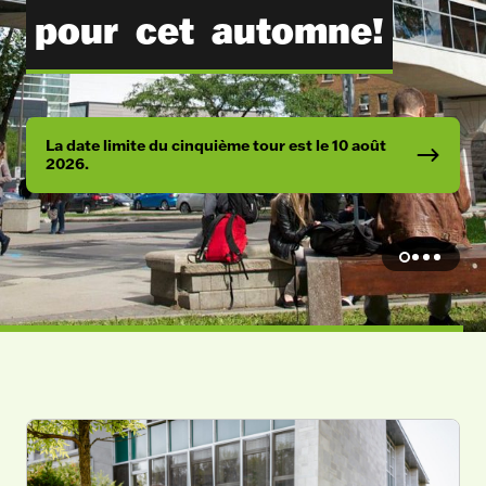
pour
cet
automne!
La date limite du cinquième tour est le 10 août
2026.