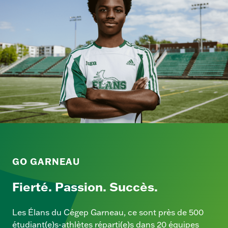
i
l
GO GARNEAU
Fierté. Passion. Succès.
Les Élans du Cégep Garneau, ce sont près de 500
étudiant(e)s-athlètes réparti(e)s dans 20 équipes