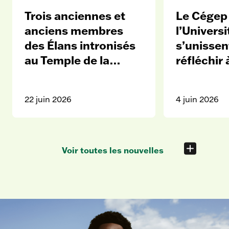
m
Trois anciennes et
Le Cégep
e
t
anciens membres
l’Universi
c
des Élans intronisés
s’unissen
o
au Temple de la
réfléchir 
p
renommée de l’ACSC
l’éducati
i
cinémato
e
22 juin 2026
4 juin 2026
Voir toutes les nouvelles
A
c
c
u
e