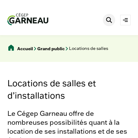
Aller
è
s
au
r
contenu
Rechercher
a
Ouvri
p
le
i
men
d
e
Accueil
Grand public
Locations de salles
s
Locations de salles et
d’installations
Le Cégep Garneau offre de
nombreuses possibilités quant à la
location de ses installations et de ses