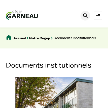
Aller
è
s
au
r
contenu
Rechercher
a
Ouvri
p
le
i
men
d
e
Accueil
Notre Cégep
Documents institutionnels
s
Documents institutionnels