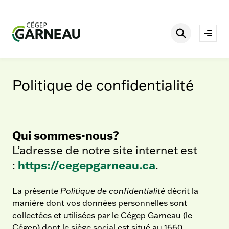
Aller
è
s
au
r
contenu
Rechercher
a
Ouvri
p
le
i
men
d
e
Politique de confidentialité
s
Qui sommes-nous?
L’adresse de notre site internet est
:
https://cegepgarneau.ca
.
La présente
Politique de confidentialité
décrit la
manière dont vos données personnelles sont
collectées et utilisées par le Cégep Garneau (le
Cégep) dont le siège social est situé au 1660,