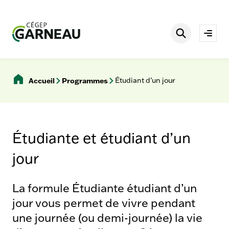
Aller
è
s
au
r
contenu
Rechercher
a
Ouvri
p
le
i
men
d
e
Accueil
Programmes
Étudiant d’un jour
s
Étudiante et étudiant d’un
jour
La formule Étudiante étudiant d’un
jour vous permet de vivre pendant
une journée (ou demi-journée) la vie