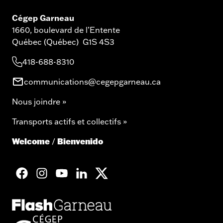
Cégep Garneau
1660, boulevard de l’Entente
Québec (Québec) G1S 4S3
418-688-8310
communications@cegepgarneau.ca
Nous joindre »
Transports actifs et collectifs »
Welcome
Bienvenido
/
facebook
googleplus
googleplus
googleplus
googleplus