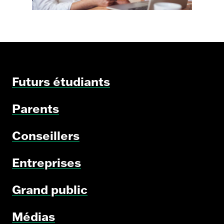
Reconnaissance
des
acquis
de
vos
Futurs étudiants
employés
Parents
Conseillers
Entreprises
Grand public
Médias