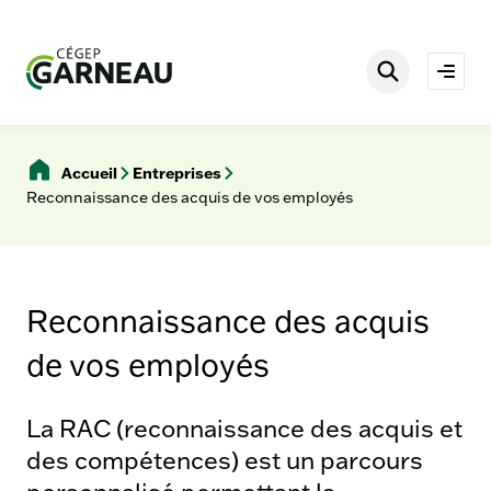
Aller
è
s
au
r
contenu
Rechercher
a
Ouvri
p
le
i
men
d
e
Accueil
Entreprises
s
Reconnaissance des acquis de vos employés
Reconnaissance des acquis
de vos employés
La RAC (reconnaissance des acquis et
des compétences) est un parcours