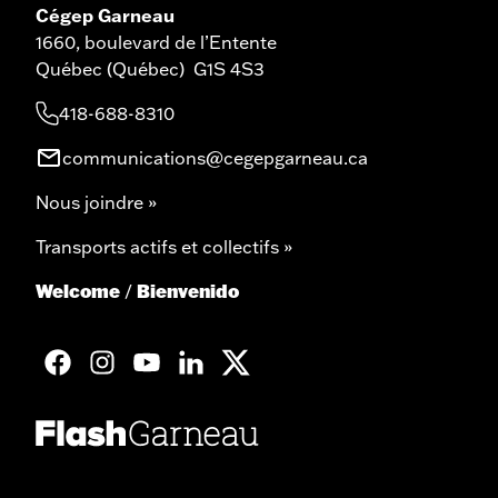
Cégep Garneau
1660, boulevard de l’Entente
Québec (Québec) G1S 4S3
418-688-8310
communications@cegepgarneau.ca
Nous joindre »
Transports actifs et collectifs »
Welcome
Bienvenido
/
facebook
googleplus
googleplus
googleplus
googleplus