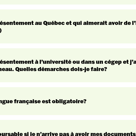
présentement au Québec et qui aimerait avoir de l’
)
er
pour la session d’automne 2027 qui
cegepgarneau.ca
ésentement à l’université ou dans un cégep et j
eau. Quelles démarches dois-je faire?
SRACQ
Enseignement régulier
er
pour la session d’automne 2027 
SRACQ
formulaire d’intérêt pour les candidatures des étudiantes e
s://www.sracq.qc.ca/admission/procedure-pour-faire-dem
angue française est obligatoire?
« Certificat d
présentant une demande de prolon
naux
de connaissance de la langue française
changement d’établissement d’études
SRACQ
ursable si je n’arrive pas à avoir mes documents