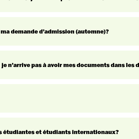
Admission
cegepgarneau.ca
 à ma demande d’admission (automne)?
er
ionaux
je n’arrive pas à avoir mes documents dans les d
vous recevrez un communiqué dans votre dossier person
ire pour vos démarches d’immigration, vous devrez payer
tomne 2026.
admission@cegepgarnea
Admissio
es étudiantes et étudiants internationaux?