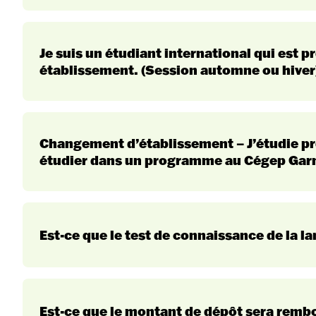
Je suis un étudiant international qui est 
établissement. (Session automne ou hiver
test de connaissance de la langue française
Découvrez nos programmes
Session d’automne
er
Changement d’établissement – J’étudie pr
étudier dans un programme au Cégep Garn
er
Session d’hiver
http
Est-ce que le test de connaissance de la l
Les programmes offerts aux étudiants internatio
les préalables
la demande en ligne
test 
les frais d’analyse de dossier
Est-ce que le montant de dépôt sera rembo