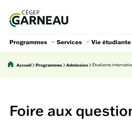
Aller
au
contenu
Rechercher
Programmes
Services
Vie étudiante
Ouvrir/Fermer
Ouvrir/Fermer
Ouvrir/Ferme
le
le
le
sous-
sous-
sous-
Accueil
Programmes
Admission
Étudiants internati
menu
menu
menu
Foire aux questio