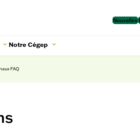
Nouvelles
Notre Cégep
r
Ouvrir/Fermer
le
sous-
onaux FAQ
menu
ns