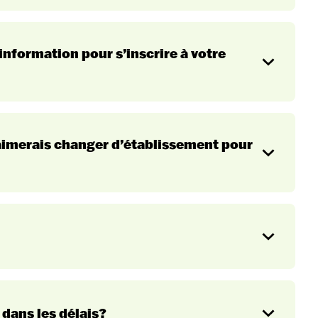
Nos programmes
Étudiant international
information pour s’inscrire à votre
Op
en
 débutera en août 2027,
’aimerais changer d’établissement pour
Op
qui débutera en août 2027,
en
t étudiants internationaux
ande.aspx
’acceptation du Québec (CAQ) »
Op
gation
en
 dans les délais?