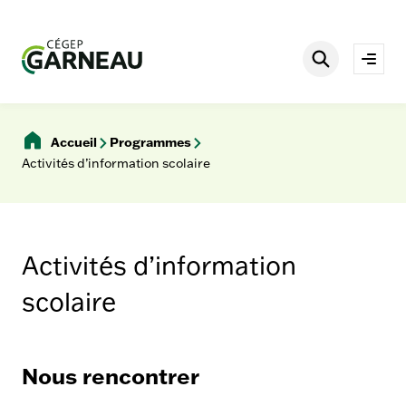
Aller
è
s
au
r
contenu
Rechercher
a
Ouvri
p
le
i
men
d
e
Accueil
Programmes
s
Activités d’information scolaire
Activités d’information
scolaire
Nous rencontrer