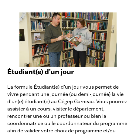
Étudiant(e) d’un jour
A
c
La formule Étudiant(e) d’un jour vous permet de
t
vivre pendant une journée (ou demi-journée) la vie
i
d’un(e) étudiant(e) au Cégep Garneau. Vous pourrez
v
assister à un cours, visiter le département,
i
rencontrer une ou un professeur ou bien la
t
coordonnatrice ou le coordonnateur du programme
é
afin de valider votre choix de programme et/ou
s