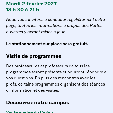
Mardi 2 février 2027
i
18 h 30 à 21 h
v
i
Nous vous invitons à consulter régulièrement cette
t
page, toutes les informations à propos des Portes
é
ouvertes y seront mises à jour.
s
d
Le stationnement sur place sera gratuit.
’
i
Visite de programmes
n
Des professeures et professeurs de tous les
f
programmes seront présents et pourront répondre à
o
vos questions. En plus des rencontres avec les
r
profs, certains programmes organisent des séances
m
d’information et des visites.
a
t
Découvrez notre campus
i
o
Visite guidée du Cégep