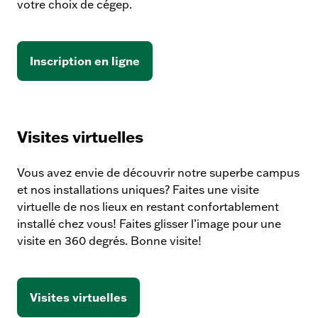
votre choix de cégep.
d
’
i
n
Inscription en ligne
f
o
r
m
Visites virtuelles
a
t
Vous avez envie de découvrir notre superbe campus
i
et nos installations uniques? Faites une visite
o
virtuelle de nos lieux en restant confortablement
n
installé chez vous! Faites glisser l’image pour une
s
visite en 360 degrés. Bonne visite!
c
o
l
a
Visites virtuelles
i