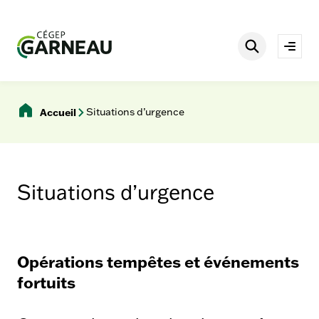
Aller
è
s
au
r
contenu
Rechercher
a
Ouvri
p
le
i
men
d
e
Accueil
Situations d’urgence
s
Situations d’urgence
Opérations tempêtes et événements
fortuits