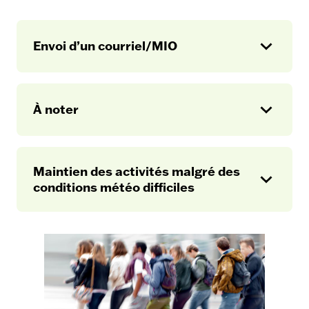
Envoi d’un courriel/MIO
Op
en
À noter
Opération tempête
Op
en
Maintien des activités malgré des
Aux étudiantes et étudiants du secteur régulier
conditions météo difficiles
Op
et de la formation continue
en
Aux membres du personnel