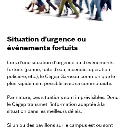
Situations
d’urgence
Situation d’urgence ou
événements fortuits
Pour l’après-midi, la mise à jour est effectuée
avant 10 h 30.
Lors d’une situation d’urgence ou d’événements
Pour la soirée, la mise à jour est effectuée
fortuits (panne, fuite d’eau, incendie, opération
avant 15 h 30.
policière, etc.), le Cégep Garneau communique le
plus rapidement possible avec sa communauté.
Par nature, ces situations sont imprévisibles. Donc,
le Cégep transmet l’information adaptée à la
situation dans les meilleurs délais.
Si un ou des pavillons sur le campus est ou sont