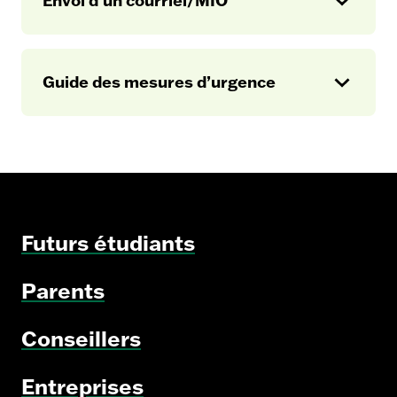
Envoi d’un courriel/MIO
Op
en
Guide des mesures d’urgence
Op
en
Aux étudiantes et étudiants du secteur
Guide des mesures
régulier et de la formation continue
d’urgence
Aux membres du personnel
Futurs étudiants
Mesures
d’urgence
Parents
Conseillers
Entreprises
Avis par courriel